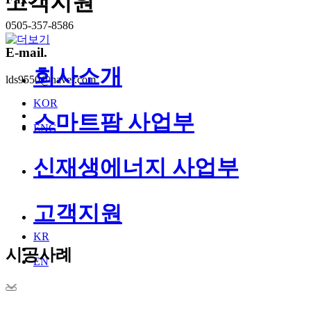
고객지원
0505-357-8586
E-mail.
회사소개
lds9550@naver.com
KOR
스마트팜 사업부
ENG
신재생에너지 사업부
회사
스마트팜
신재생에너
고
소개
사업부
지 사업부
지
고객지원
KR
시공사례
EN