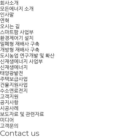
회사소개
모든에너지 소개
인사말
연혁
오시는 길
스마트팜 사업부
환경제어기 설치
밀폐형 재배사 구축
개방형 재배사 구축
도시농업 연구개발 및 확산
신재생에너지 사업부
신재생에너지
태양광발전
주택보급사업
건물지원사업
수소연료전지
고객지원
공지사항
시공사례
보도자료 및 관련자료
미디어
고객문의
Contact us