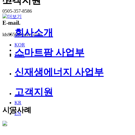
고객지원
0505-357-8586
E-mail.
회사소개
lds9550@naver.com
KOR
스마트팜 사업부
ENG
신재생에너지 사업부
회사
스마트팜
신재생에너
고
소개
사업부
지 사업부
지
고객지원
KR
시공사례
EN