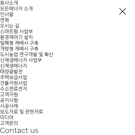
회사소개
모든에너지 소개
인사말
연혁
오시는 길
스마트팜 사업부
환경제어기 설치
밀폐형 재배사 구축
개방형 재배사 구축
도시농업 연구개발 및 확산
신재생에너지 사업부
신재생에너지
태양광발전
주택보급사업
건물지원사업
수소연료전지
고객지원
공지사항
시공사례
보도자료 및 관련자료
미디어
고객문의
Contact us