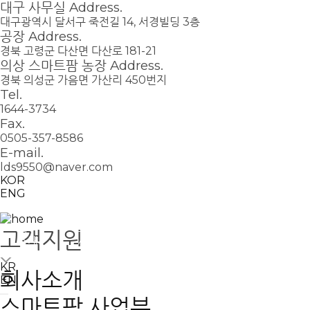
대구 사무실 Address.
대구광역시 달서구 죽전길 14, 서경빌딩 3층
공장 Address.
경북 고령군 다산면 다산로 181-21
의상 스마트팜 농장 Address.
경북 의성군 가음면 가산리 450번지
Tel.
1644-3734
Fax.
0505-357-8586
E-mail.
lds9550@naver.com
KOR
ENG
회사
스마트팜
신재생에너지
고객
고객지원
소개
사업부
사업부
지원
KR
회사소개
EN
스마트팜 사업부