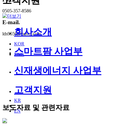
고객지원
0505-357-8586
E-mail.
회사소개
lds9550@naver.com
KOR
스마트팜 사업부
ENG
신재생에너지 사업부
회사
스마트팜
신재생에너
고
소개
사업부
지 사업부
지
고객지원
KR
보도자료 및 관련자료
EN