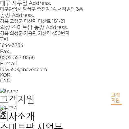
대구 사무실 Address.
대구광역시 달서구 죽전길 14, 서경빌딩 3층
공장 Address.
경북 고령군 다산면 다산로 181-21
의상 스마트팜 농장 Address.
경북 의성군 가음면 가산리 450번지
Tel.
1644-3734
Fax.
0505-357-8586
E-mail.
lds9550@naver.com
KOR
ENG
회사
스마트팜
신재생에너지
고객
고객지원
소개
사업부
사업부
지원
KR
회사소개
EN
스마트팜 사업부