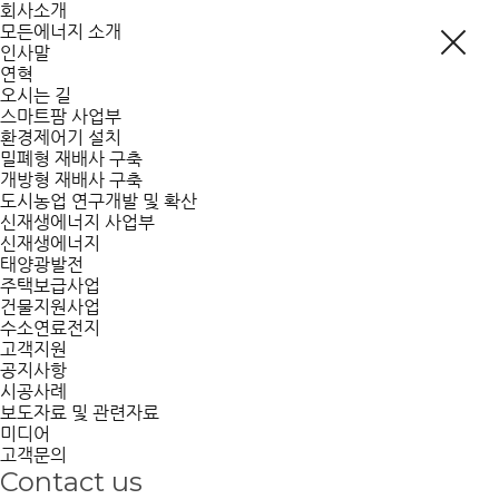
회사소개
모든에너지 소개
인사말
연혁
오시는 길
스마트팜 사업부
환경제어기 설치
밀폐형 재배사 구축
개방형 재배사 구축
도시농업 연구개발 및 확산
신재생에너지 사업부
신재생에너지
태양광발전
주택보급사업
건물지원사업
수소연료전지
고객지원
공지사항
시공사례
보도자료 및 관련자료
미디어
고객문의
Contact us